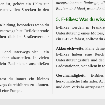
ausgezeichnete Radwege, die
en ist, gehört ein Helm zur
Routen sind ideal, wenn du s
ruchsvollen Strecken in den
5. E-Bikes: Was du wis
e Kleidung, besonders wenn du
E-Bikes werden in Frankre
nterwegs bist. Reflektierende
Unterstützung eines Motors,
hen dich im Straßenverkehr
ein E-Bike fährst, solltest du
Akkureichweite
: Plane dein
m Land unterwegs bist – ein
E-Bikes haben eine Reich
icher abzustellen. In vielen
Unterstützungsstufe und der
dein Rad sicher anschließen
Ladestationen, vor allem in t
Geschwindigkeit
: E-Bikes
ltest du immer ein kleines
herkömmliche Fahrräder. Ach
wegs durchführen zu können.
und dem Verkehr anzupassen,
d eine Pumpe.