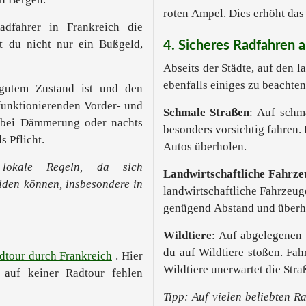
roten Ampel. Dies erhöht das
adfahrer in Frankreich die
rst du nicht nur ein Bußgeld,
4. Sicheres Radfahren 
Abseits der Städte, auf den 
ebenfalls einiges zu beachten
 gutem Zustand ist und den
 funktionierenden Vorder- und
Schmale Straßen
: Auf schm
u bei Dämmerung oder nachts
besonders vorsichtig fahren. 
s Pflicht.
Autos überholen.
lokale Regeln, da sich
Landwirtschaftliche Fahrze
iden können, insbesondere in
landwirtschaftliche Fahrzeuge
genügend Abstand und überhol
Wildtiere
: Auf abgelegenen 
du auf Wildtiere stoßen. Fa
dtour durch Frankreich
. Hier
Wildtiere unerwartet die Str
 auf keiner Radtour fehlen
Tipp: Auf vielen beliebten R