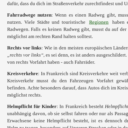
dafür, dass du dich im Straßenverkehr zurechtfindest und U
Fahrradwege nutzen
: Wenn es einen Radweg gibt, muss
nutzen. Viele Städte und touristische
Regionen
haben e
Radwegen. Falls es keinen Radweg gibt, musst du auf der 
möglichst am rechten Rand halten solltest.
Rechts vor links
: Wie in den meisten europäischen Ländern
„rechts vor links“
, es sei denn, es ist anders ausgeschilder
von rechts Vorfahrt haben - auch Fahrräder.
Kreisverkehre
: In Frankreich sind Kreisverkehre weit ver
Kreisverkehr musst du den Fahrzeugen Vorfahrt gewähr
befinden. Achte besonders darauf, dass Autos dich im Kreis
möglichst rechts.
Helmpflicht für Kinder
: In Frankreich besteht
Helmpflich
unabhängig davon, ob sie selbst fahren oder nur als Passa
Erwachsene keine Helmpflicht besteht, ist es dennoch d
Helm zu tragen, besonders auf längeren Strecken oder in d