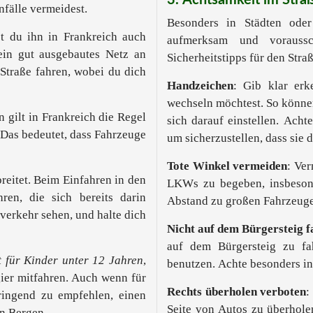
3. Achtsamkeit im Stra
nfälle vermeidest.
Besonders in Städten oder
t du ihn in Frankreich auch
aufmerksam und voraussc
in gut ausgebautes Netz an
Sicherheitstipps für den Stra
Straße fahren, wobei du dich
Handzeichen
: Gib klar er
wechseln möchtest. So könne
 gilt in Frankreich die Regel
sich darauf einstellen. Ach
t. Das bedeutet, dass Fahrzeuge
um sicherzustellen, dass si
Tote Winkel vermeiden
: Ve
breitet. Beim Einfahren in den
LKWs zu begeben, insbesond
en, die sich bereits darin
Abstand zu großen Fahrzeug
verkehr sehen, und halte dich
Nicht auf dem Bürgersteig 
auf dem Bürgersteig zu f
t für Kinder unter 12 Jahren
,
benutzen. Achte besonders in
gier mitfahren. Auch wenn für
Rechts überholen verboten
:
ringend zu empfehlen, einen
Seite von Autos zu überhole
en Bergen.